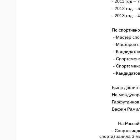
- 2011 год – 
- 2012 год – 
- 2013 год – 
По спортивно
- Мастер спо
- Мастеров с
- Кандидатов
- Спортсмено
- Спортсмено
- Кандидатов
Были достигн
На междунар
Гарфутдинов 
Вафин Рамиль
На Российск
- Спартакиад
спорта) заняла 3 м