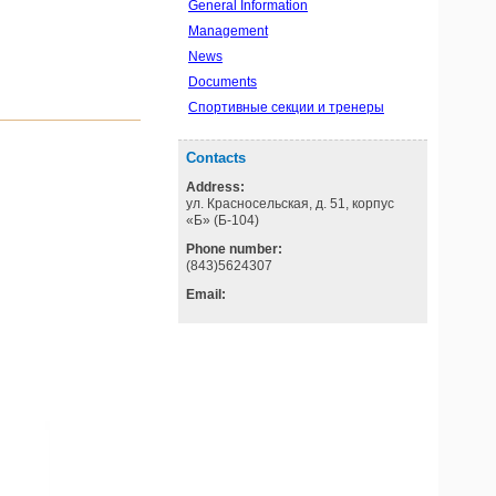
General Information
Management
News
Documents
Спортивные секции и тренеры
Contacts
Address:
ул. Красносельская, д. 51, корпус
«Б» (Б-104)
Phone number:
(843)5624307
Email: