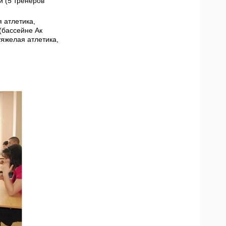
й (5 тренеров
я атлетика,
(бассейне Ак
 тяжелая атлетика,