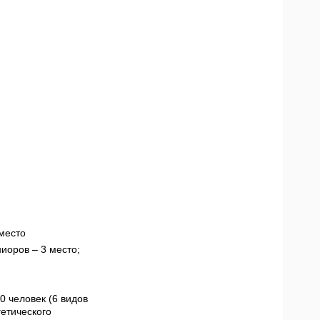
место
оров – 3 место;
0 человек (6 видов
гетического