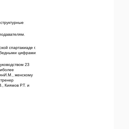
 структурные
еподавателям.
кой спартакиаде г.
победными цифрами
руководством 23
аиболее
инИ.М., женскому
 тренер
, Киямов Р.Т. и