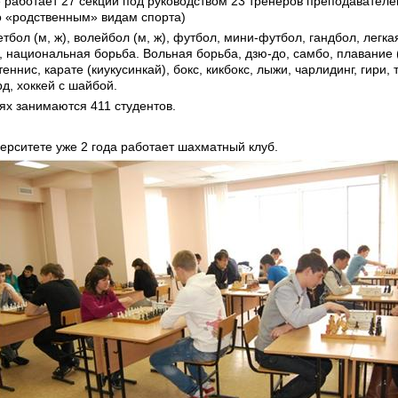
 работает 27 секций под руководством 23 тренеров преподавателе
о «родственным» видам спорта)
тбол (м, ж), волейбол (м, ж), футбол, мини-футбол, гандбол, легка
 национальная борьба. Вольная борьба, дзю-до, самбо, плавание 
еннис, карате (киукусинкай), бокс, кикбокс, лыжи, чарлидинг, гири,
рд, хоккей с шайбой.
иях занимаются 411 студентов.
ерситете уже 2 года работает шахматный клуб.