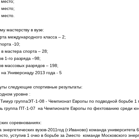
7 место;
5 место;
4 место.
му мастерству в вузе:
рта международного класса – 2;
порта -10;
 в мастера спорта – 28;
в 1-го разряда –98;
в массовых разрядов – 198;
 на Универсиаду 2013 года - 5
уты следующие спортивные результаты:
одном уровне :
Тимур группаЭТ-1-08 - Чемпионат Европы по подводной борьбе 1 
 группа ПТ-1-07 на Чемпионате Европы по фехтованию среди юни
их соревнованиях:
а энергетических вузов-2011год (г.Иваново) команда университета 6
есто, уступив 1 очко в борьбе за 2место команде Московского энер