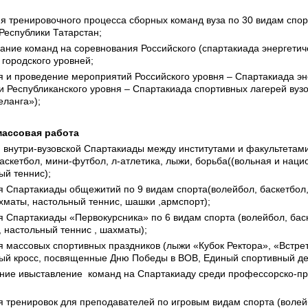
я тренировочного процесса сборных команд вуза по 30 видам спор
Республики Татарстан;
ание команд на соревнования Российского (спартакиада энергетиче
 городского уровней;
я и проведение мероприятий Российского уровня – Спартакиада эн
) и Республиканского уровня – Спартакиада спортивных лагерей вузо
ланга»);
массовая работа
 внутри-вузовской Спартакиады между институтами и факультетам
аскетбол, мини-футбол, л-атлетика, лыжи, борьба((вольная и наци
ый теннис);
я Спартакиады общежитий по 9 видам спорта(волейбол, баскетбол,
хматы, настольный теннис, шашки ,армспорт);
я Спартакиады «Первокурсника» по 6 видам спорта (волейбол, бас
, настольный теннис , шахматы);
я массовых спортивных праздников (лыжи «Кубок Ректора», «Встрет
ый кросс, посвященные Дню Победы в ВОВ, Единый спортивный ден
ние ивыставление команд на Спартакиаду среди профессорско-пр
я тренировок для преподавателей по игровым видам спорта (волей