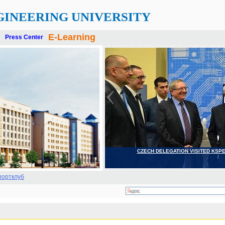
GINEERING UNIVERSITY
E-Learning
Press Center
CZECH DELEGATION VISITED KSP
портклуб