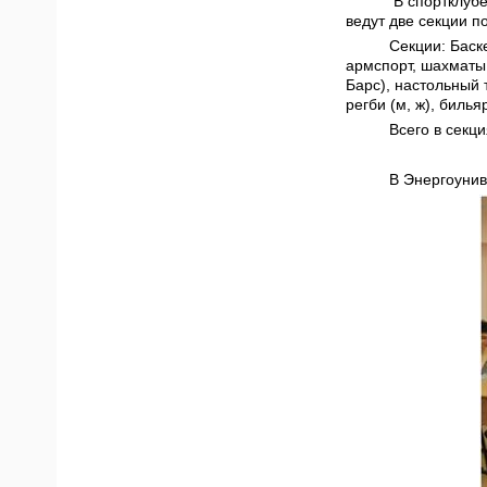
В спортклубе
ведут две секции п
Секции: Баске
армспорт, шахматы,
Барс), настольный т
регби (м, ж), билья
Всего в секц
В Энергоунив