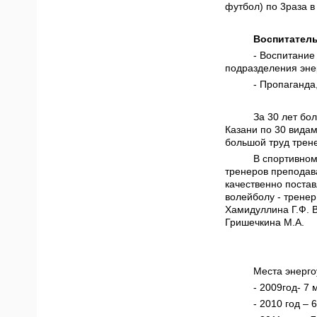
футбол) по 3раза в
Воспитатель
- Воспитание
подразделения энер
- Пропаганда
За 30 лет бо
Казани по 30 вида
большой труд трен
В спортивном
тренеров преподава
качественно постав
волейболу - тренер
Хамидуллина Г.Ф. В
Гришечкина М.А.
Места энерго
- 2009год- 7 
- 2010 год – 