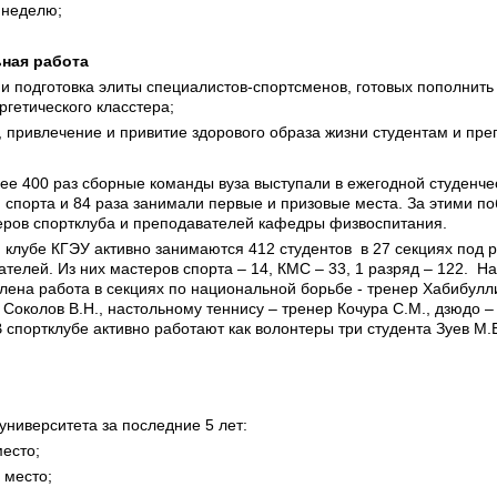
 неделю;
ная работа
 и подготовка элиты специалистов-спортсменов, готовых пополнить
гетического класстера;
, привлечение и привитие здорового образа жизни студентам и пр
лее 400 раз сборные команды вуза выступали в ежегодной студенчес
м спорта и 84 раза занимали первые и призовые места. За этими 
еров спортклуба и преподавателей кафедры физвоспитания.
 клубе КГЭУ активно занимаются 412 студентов в 27 секциях под 
телей. Из них мастеров спорта – 14, КМС – 33, 1 разряд – 122. Н
лена работа в секциях по национальной борьбе - тренер Хабибулл
 Соколов В.Н., настольному теннису – тренер Кочура С.М., дзюдо –
 спортклубе активно работают как волонтеры три студента Зуев М.В.
университета за последние 5 лет:
место;
6 место;