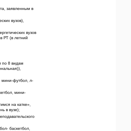
та, заявленным в
ских вузов),
ергетических вузов
в РТ (в летний
и по 8 видам
ональная)),
 мини-футбол, л-
кетбол, мини-
имся на катке»,
ь в вузе);
еподавательского
бол- баскетбол,