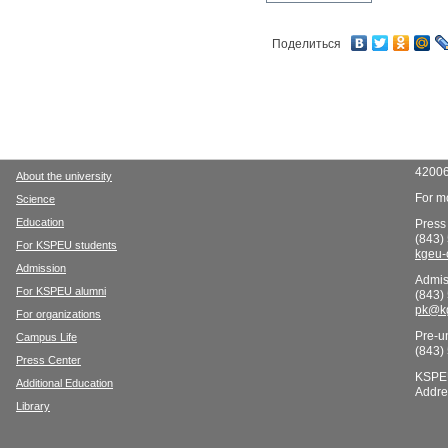
Поделиться
42006
About the university
For mo
Science
Education
Press
(843)
For KSPEU students
kgeu-
Admission
Admis
For KSPEU alumni
(843)
pk@kg
For organizations
Pre-un
Campus Life
(843)
Press Center
KSPE
Additional Education
Addre
Library