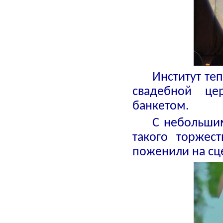
Институт те
свадебной це
банкетом.
С небольшим
такого торжес
поженили на сц